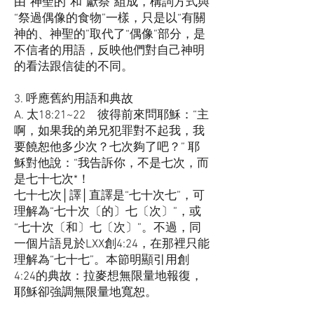
由“神聖的”和“獻祭”組成，構詞方式與
“祭過偶像的食物”一樣，只是以“有關
神的、神聖的”取代了“偶像”部分，是
不信者的用語，反映他們對自己神明
的看法跟信徒的不同。
3. 呼應舊約用語和典故
A. 太18:21~22 彼得前來問耶穌：“主
啊，如果我的弟兄犯罪對不起我，我
要饒恕他多少次？七次夠了吧？” 耶
穌對他說：“我告訴你，不是七次，而
是七十七次*！
七十七次│譯│直譯是“七十次七”，可
理解為“七十次〔的〕七〔次〕”，或
“七十次〔和〕七〔次〕”。不過，同
一個片語見於LXX創4:24，在那裡只能
理解為“七十七”。本節明顯引用創
4:24的典故：拉麥想無限量地報復，
耶穌卻強調無限量地寬恕。