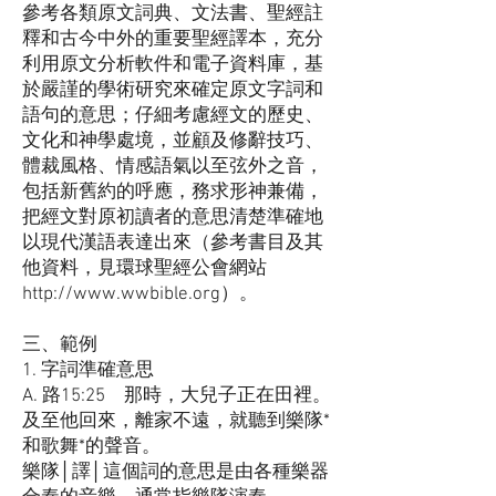
參考各類原文詞典、文法書、聖經註
釋和古今中外的重要聖經譯本，充分
利用原文分析軟件和電子資料庫，基
於嚴謹的學術研究來確定原文字詞和
語句的意思；仔細考慮經文的歷史、
文化和神學處境，並顧及修辭技巧、
體裁風格、情感語氣以至弦外之音，
包括新舊約的呼應，務求形神兼備，
把經文對原初讀者的意思清楚準確地
以現代漢語表達出來（參考書目及其
他資料，見環球聖經公會網站
http://www.wwbible.org
）。
三、範例
1. 字詞準確意思
A. 路15:25 那時，大兒子正在田裡。
及至他回來，離家不遠，就聽到樂隊*
和歌舞*的聲音。
樂隊│譯│這個詞的意思是由各種樂器