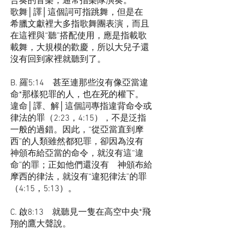
合奏的音樂，通常指樂隊演奏。
歌舞│譯│這個詞可指跳舞，但是在
希臘文獻裡大多指歌舞團表演，而且
在這裡與“聽”搭配使用，應是指載歌
載舞，大規模的歡慶，所以大兒子還
沒有回到家裡就聽到了。
B. 羅5:14 甚至連那些沒有像亞當違
命*那樣犯罪的人，也在死的權下。
違命│譯、解│這個詞專指違背命令或
律法的罪（2:23，4:15），不是泛指
一般的過錯。因此，“從亞當直到摩
西”的人類雖然都犯罪，卻因為沒有
神頒布給亞當的命令，就沒有這“違
命”的罪；正如他們還沒有 神頒布給
摩西的律法，就沒有“違犯律法”的罪
（4:15，5:13）。
C. 啟8:13 就聽見一隻在高空中央*飛
翔的鷹大聲說。