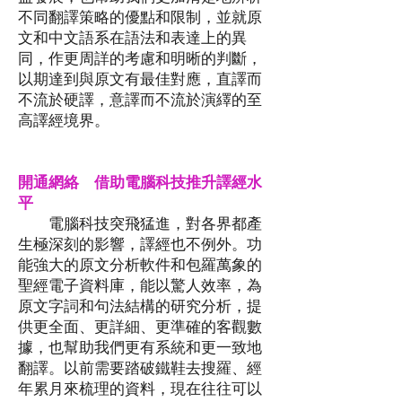
不同翻譯策略的優點和限制，並就原
文和中文語系在語法和表達上的異
同，作更周詳的考慮和明晰的判斷，
以期達到與原文有最佳對應，直譯而
不流於硬譯，意譯而不流於演繹的至
高譯經境界。
開通網絡 借助電腦科技推升譯經水
平
​ 電腦科技突飛猛進，對各界都產
生極深刻的影響，譯經也不例外。功
能強大的原文分析軟件和包羅萬象的
聖經電子資料庫，能以驚人效率，為
原文字詞和句法結構的研究分析，提
供更全面、更詳細、更準確的客觀數
據，也幫助我們更有系統和更一致地
翻譯。以前需要踏破鐵鞋去搜羅、經
年累月來梳理的資料，現在往往可以