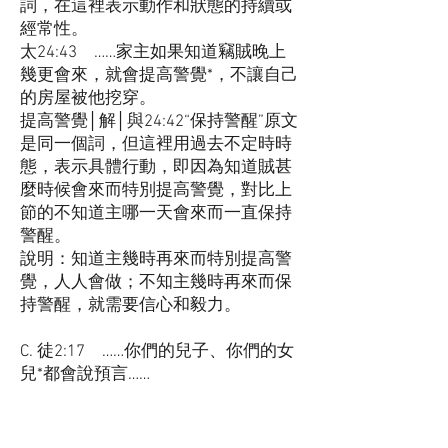
詞，在這裡表示動作和狀態的持續或
經常性。
太24:43 ……家主如果知道竊賊晚上
幾更會來，就會提高警覺*，不讓自己
的房屋被他挖穿。
提高警覺│解│與24:42“保持警醒”原文
是同一個詞，但這裡用過去不定時時
態，表示具體行動，即因為知道賊甚
麼時候會來而特別提高警覺，對比上
節的不知道主哪一天會來而一直保持
警醒。
說明：知道主幾時再來而特別提高警
覺，人人會做；不知主幾時再來而保
持警醒，就需要信心和毅力。
C. 徒2:17 ……你們的兒子、你們的女
兒*都會說預言……
你們的兒子、你們的女兒│譯、解│原
文用的不是包括男女、一般譯作“兒
女”或“孩子”的詞語，而是兩個並列的