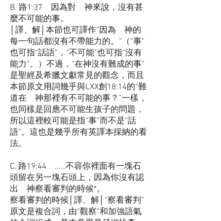
B. 路1:37 因為對 神來說，沒有甚
麼不可能的事。
│譯、解│本節也可譯作“因為 神的
每一句話都沒有不帶能力的。”（“事”
也可指“話語”，“不可能”也可指“沒有
能力”。）不過，“在神沒有難成的事”
是聖經及希臘文獻常見的觀念，而且
本節原文用詞幾乎與LXX創18:14的“難
道在 神那裡有不可能的事？”一樣，
也同樣是回應不可能生孩子的問題，
所以這裡較可能是指“事”而不是“話
語”。這也是幾乎所有英譯本採納的看
法。
C. 路19:44 ……不容你裡面有一塊石
頭留在另一塊石頭上，因為你沒有認
出 神察看審判的時候*。
察看審判的時候│譯、解│“察看審判”
原文是複合詞，由“觀察”和加強語氣