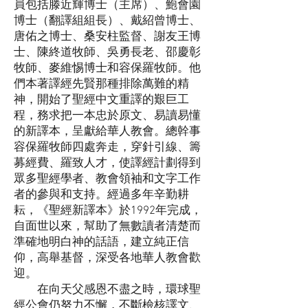
員包括滕近輝博士（主席）、鮑會園
博士（翻譯組組長）、戴紹曾博士、
唐佑之博士、桑安柱監督、謝友王博
士、陳終道牧師、吳勇長老、邵慶彰
牧師、麥維惕博士和容保羅牧師。他
們本著譯經先賢那種排除萬難的精
神，開始了聖經中文重譯的艱巨工
程，務求把一本忠於原文、易讀易懂
的新譯本，呈獻給華人教會。總幹事
容保羅牧師四處奔走，穿針引線、籌
募經費、羅致人才，使譯經計劃得到
眾多聖經學者、教會領袖和文字工作
者的參與和支持。經過多年辛勤耕
耘，《聖經新譯本》於1992年完成，
自面世以來，幫助了無數讀者清楚而
準確地明白神的話語，建立純正信
仰，高舉基督，深受各地華人教會歡
迎。
在向天父感恩不盡之時，環球聖
經公會仍努力不懈，不斷檢核譯文、