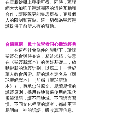
在電腦鍵盤上彈指可得。同時，互聯
網大大加強了翻譯團隊的溝通互動和
合作，讓團隊更能集思廣益，克服個
人的限制和盲點。這一切都為聖經翻
譯提供了前所未有的幫助。
合鑄巨構 數十位學者同心鍛造經典
​ 在這些社會條件的聯動下，環球
聖經公會與時並進，精益求精，決意
在《聖經新譯本》的美好基礎上，啟
動嶄新的譯經計劃，以應二十一世紀
華人教會所需。新的譯本定名為《環
球聖經譯本》（前稱《環球新譯
本》），秉承忠於原文、易讀易懂的
譯經原則，採用各地普遍使用的現代
規範漢語，讓不同地域、不同語言習
慣、不同文化程度的讀者，都能更容
易明白 神的話語，吸收真理信息。