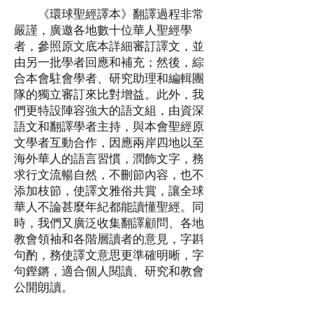
《環球聖經譯本》翻譯過程非常
嚴謹，廣邀各地數十位華人聖經學
者，參照原文底本詳細審訂譯文，並
由另一批學者回應和補充；然後，綜
合本會駐會學者、研究助理和編輯團
隊的獨立審訂來比對增益。此外，我
們更特設陣容強大的語文組，由資深
語文和翻譯學者主持，與本會聖經原
文學者互動合作，因應兩岸四地以至
海外華人的語言習慣，潤飾文字，務
求行文流暢自然，不刪節內容，也不
添加枝節，使譯文雅俗共賞，讓全球
華人不論甚麼年紀都能讀懂聖經。同
時，我們又廣泛收集翻譯顧問、各地
教會領袖和各階層讀者的意見，字斟
句酌，務使譯文意思更準確明晰，字
句鏗鏘，適合個人閱讀、研究和教會
公開朗讀。