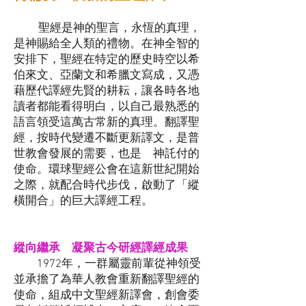
聖經是神的聖言，永恆的真理，
是神賜給全人類的禮物。在神全智的
安排下，聖經在特定的歷史時空以希
伯來文、亞蘭文和希臘文寫成，又憑
藉歷代譯經先賢的耕耘，讓各時各地
讀者都能看得明白，以自己最熟悉的
語言領受這萬古常新的真理。翻譯聖
經，按時代變遷不斷更新譯文，是普
世教會發展的需要，也是 神託付的
使命。環球聖經公會在這新世紀開始
之際，就配合時代步伐，啟動了「縱
橫開合」的巨大譯經工程。
縱向繼承 凝聚古今研經譯經成果
​​ 1972年，一群屬靈前輩從神領受
並承擔了為華人教會重新翻譯聖經的
使命，組成中文聖經新譯會，創會委