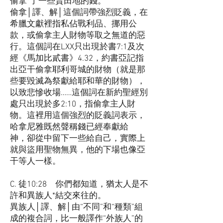
偷拿*了一些賣田地的錢。
偷拿│譯、解│這個詞帶強烈貶義，在
希臘文獻裡指私佔戰利品、挪用公
款，或偷拿主人財物等取之無道的惡
行。這個詞在LXX只出現於書7:1及次
經《馬加比貳書》4.32，約書亞記指
出亞干偷拿耶利哥城的財物（就是那
些要毀滅為祭獻給耶和華的財物），
以致悲慘收場……這個詞在新約聖經別
處只出現於多2:10，指偷拿主人財
物。這裡用這個強烈的貶義詞表示，
哈拿尼雅既然聲稱錢已經奉獻給
神，卻從中留下一些給自己，實際上
就與盜用聖物無異，他的下場也像亞
干等人一樣。
C. 徒10:28 你們都知道，猶太人是不
許和異族人*結交來往的。
異族人│譯、解│由“不同”和“種類”組
成的複合詞，比一般譯作“外族人”的