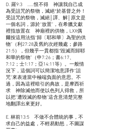
D. 羅9:3 ……恨不得 神讓我自己成
為受詛咒的祭物，滅絕*於基督之外！
受詛咒的祭物，滅絕│譯、解│原文是
一個名詞，源於“放置”，在希臘文獻
裡指放置在 神廟裡的供物，LXX偶
爾按這用法指“歸〔耶和華〕為聖的供
物”（利27:28及舊約次經幾處；參路
21:5），但幾乎一貫都指“毀滅而歸耶
和華的祭物”（申7:26；書6:17、
7:12；士1:17；亞14:11等）。一般情
況下，這個詞可以簡潔地意譯作“詛
咒”來表達當中極端負面的意思。不
過，因為這裡暗引的典故，是摩西祈
求 神除滅他而使以色列人得救，所
以把“遭毀滅的祭物”這含意清楚完整
地翻譯出來更好。
E. 林前13:5 不做不合體統的事，不
求自己的益處，不輕易動怒，不圖謀