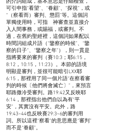
的介詞組成，基本意思是仔細檢查，
可引申指“看望”、“眷顧”、“探視”，或
“（察看而）審判、懲罰”等。這個詞
單獨使用時，可指 神審查並直接介
入人間事務，或賜福，或審判。不
過，在舊約聖經裡，這個詞如果配以
時間詞組成片語（“鑒察的時候”、“鑒
察的日子”、“鑒察之年”），則一貫是
指將要來的審判（賽10:3；耶6:15，
8:12，10:15，11:23）。本節的語境
明顯是審判，並很可能暗引LXX耶
6:15，那裡用了同一個片語“在察看審
判的時候〔他們將會滅亡〕”，來預言
耶路撒冷受審判。路19:42又反映耶
6:14，那裡指出他們自以為有“平
安”，其實沒有平安。此外，路
19:43~44也反映賽29:3~6的審判用
詞。所以這裡“察看”的意思應是“審判”
而不是“眷顧”。