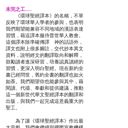
未完之工……
​ 《環球聖經譯本》的名稱，不單
反映了環球華人學者的參與，也表明
我們期望能兼容不同地域的漢語表達
習慣，藉這譯本服侍普世華人教會。
這個譯本除準確傳譯 神的話語外，
譯文也附上很多腳註，交代抄本異文
資料，說明經文的翻譯取向和解釋，
鼓勵讀者進深研習，培養認真讀經的
習慣，更深入明白聖經。現在新約全
書已經問世，舊約全書的翻譯也如火
如荼。我們期望你也能參與其中，藉
閱讀、代禱、奉獻和提供建議，推動
這一個新世代華文聖經譯本的翻譯和
出版，與我們一起完成這意義重大的
聖工。
為了讓《環球聖經譯本》作出最