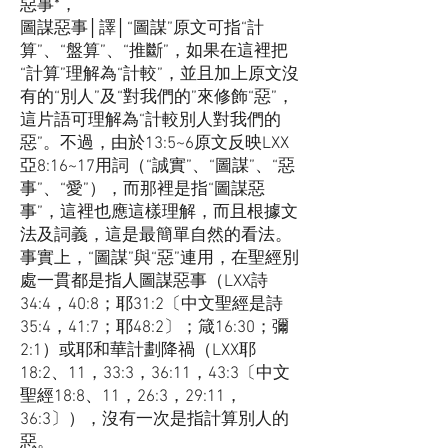
惡事*，
圖謀惡事│譯│“圖謀”原文可指“計
算”、“盤算”、“推斷”，如果在這裡把
“計算”理解為“計較”，並且加上原文沒
有的“別人”及“對我們的”來修飾“惡”，
這片語可理解為“計較別人對我們的
惡”。不過，由於13:5~6原文反映LXX
亞8:16~17用詞（“誠實”、“圖謀”、“惡
事”、“愛”），而那裡是指“圖謀惡
事”，這裡也應這樣理解，而且根據文
法及詞義，這是最簡單自然的看法。
事實上，“圖謀”與“惡”連用，在聖經別
處一貫都是指人圖謀惡事（LXX詩
34:4，40:8；耶31:2〔中文聖經是詩
35:4，41:7；耶48:2〕；箴16:30；彌
2:1）或耶和華計劃降禍（LXX耶
18:2、11，33:3，36:11，43:3〔中文
聖經18:8、11，26:3，29:11，
36:3〕），沒有一次是指計算別人的
惡。