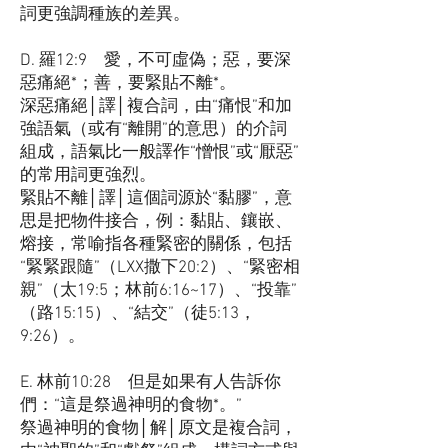
詞更強調種族的差異。
D. 羅12:9 愛，不可虛偽；惡，要深
惡痛絕*；善，要緊貼不離*。
深惡痛絕│譯│複合詞，由“痛恨”和加
強語氣（或有“離開”的意思）的介詞
組成，語氣比一般譯作“憎恨”或“厭惡”
的常用詞更強烈。
緊貼不離│譯│這個詞源於“黏膠”，意
思是把物件接合，例：黏貼、鑲嵌、
熔接，常喻指各種緊密的關係，包括
“緊緊跟隨”（LXX撒下20:2）、“緊密相
親”（太19:5；林前6:16~17）、“投靠”
（路15:15）、“結交”（徒5:13，
9:26）。
E. 林前10:28 但是如果有人告訴你
們：“這是祭過神明的食物*。”
祭過神明的食物│解│原文是複合詞，