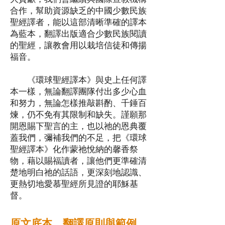
大貢獻，我們會繼續與國際宣教機構
合作，幫助資源缺乏的中國少數民族
聖經譯者，能以這部清晰準確的譯本
為藍本，翻譯出版適合少數民族閱讀
的聖經，讓教會用以栽培信徒和傳揚
福音。
《環球聖經譯本》與史上任何譯
本一樣，無論翻譯團隊付出多少心血
和努力，無論怎樣推敲斟酌、千錘百
煉，仍不免有其限制和缺失。謹願那
開恩賜下聖言的主，也以祂的恩典覆
蓋我們，彌補我們的不足，把《環球
聖經譯本》化作蒙祂悅納的馨香祭
物，藉以賜福讀者，讓他們更準確清
楚地明白祂的話語，更深刻地認識、
更熱切地愛慕聖經所見證的耶穌基
督。
原文底本、翻譯原則與範例