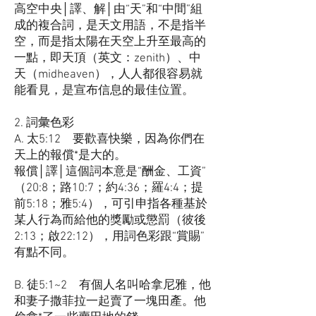
高空中央│譯、解│由“天”和“中間”組
成的複合詞，是天文用語，不是指半
空，而是指太陽在天空上升至最高的
一點，即天頂（英文：zenith）、中
天（midheaven），人人都很容易就
能看見，是宣布信息的最佳位置。
2. 詞彙色彩
A. 太5:12 要歡喜快樂，因為你們在
天上的報償*是大的。
報償│譯│這個詞本意是“酬金、工資”
（20:8；路10:7；約4:36；羅4:4；提
前5:18；雅5:4），可引申指各種基於
某人行為而給他的獎勵或懲罰（彼後
2:13；啟22:12），用詞色彩跟“賞賜”
有點不同。
B. 徒5:1~2 有個人名叫哈拿尼雅，他
和妻子撒菲拉一起賣了一塊田產。他