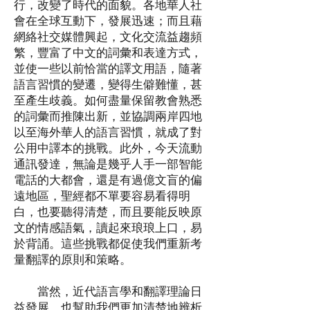
行，改變了時代的面貌。各地華人社
會在全球互動下，發展迅速；而且藉
網絡社交媒體興起，文化交流益趨頻
繁，豐富了中文的詞彙和表達方式，
並使一些以前恰當的譯文用語，隨著
語言習慣的變遷，變得生僻難懂，甚
至產生歧義。如何盡量保留教會熟悉
的詞彙而推陳出新，並協調兩岸四地
以至海外華人的語言習慣，就成了對
公用中譯本的挑戰。此外，今天流動
通訊發達，無論是幾乎人手一部智能
電話的大都會，還是有過億文盲的偏
遠地區，聖經都不單要容易看得明
白，也要聽得清楚，而且要能反映原
文的情感語氣，讀起來琅琅上口，易
於背誦。這些挑戰都促使我們重新考
量翻譯的原則和策略。
當然，近代語言學和翻譯理論日
益發展，也幫助我們更加清楚地辨析