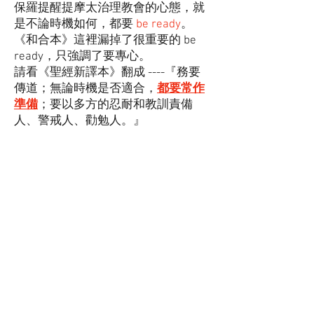
保羅提醒提摩太治理教會的心態，就
是不論時機如何，都要
be ready
。
《和合本》這裡漏掉了很重要的 be
ready，只強調了要專心。
請看《聖經新譯本》翻成 ----『務要
傳道；無論時機是否適合，
都要常作
準備
；要以多方的忍耐和教訓責備
人、警戒人、勸勉人。』
『環球聖經公會』陪伴您每天讀聖
經！
(四) 親愛的朋友，平安！ 《聖經新譯
本》讓您讀聖經更精準更瞭解。
例如：詩篇33篇16節《和合本》說---
-『君王
不能
因兵多得勝；勇士
不能
因
力大得救。』 這詩篇的主題是「要歌
頌和倚靠 神的權能」，所以千萬不要