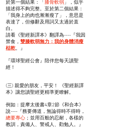
於第一個結果：「
膝骨軟弱
」，似乎
描述得不夠完整。至於第二個結果：
「我身上的肉也漸漸瘦了」，意思是
表達了，但修辭及用詞又太過於直
白。
請看《聖經新譯本》翻譯為----『我因
禁食，
雙膝軟弱無力；我的身體消瘦
枯乾
。』
『環球聖經公會』陪伴您每天讀聖
經！
(三) 親愛的朋友，平安！ 《聖經新譯
本》讓您讀聖經更精準更瞭解。
例如：提摩太後書4章2節《和合本》
說----『務要傳道，無論得時不得時，
總要專心
；並用百般的忍耐，各樣的
教訓，責備人、警戒人、勸勉人。』