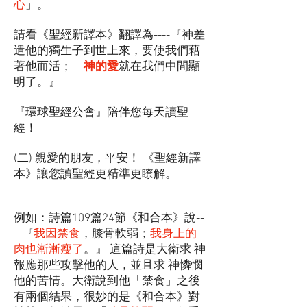
心
」。
請看《聖經新譯本》翻譯為----『神差
遣他的獨生子到世上來，要使我們藉
著他而活；
神的愛
就在我們中間顯
明了。』
『環球聖經公會』陪伴您每天讀聖
經！
(二) 親愛的朋友，平安！ 《聖經新譯
本》讓您讀聖經更精準更瞭解。
例如：詩篇109篇24節《和合本》說--
--『
我因禁食
，膝骨軟弱；
我身上的
肉也漸漸瘦了
。』 這篇詩是大衛求 神
報應那些攻擊他的人，並且求 神憐憫
他的苦情。大衛說到他「禁食」之後
有兩個結果，很妙的是《和合本》對