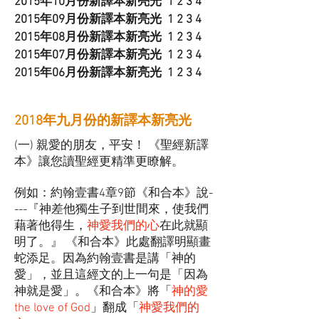
2015年10月份新譯本新亮光
1
2
3
4
2015年09月份新譯本新亮光
1
2
3
4
2015年08月份新譯本新亮光
1
2
3
4
2
015年07月份新譯本新亮光
1
2
3
4
2015年06月份新譯本新亮光
1
2
3
4
2018年九月份的新譯本新亮光
(一) 親愛的朋友，平安！ 《聖經新譯
本》讓您讀聖經更精準更瞭解。
例如：約翰壹書4章9節《和合本》說-
---『神差他獨生子到世間來，使我們
藉著他得生，
神愛我們的心
在此就顯
明了。』 《和合本》此處翻譯明顯畫
蛇添足。因為約翰壹書是講「神的
愛」，並且這經文的上一句是「因為
神就是愛」。《和合本》將「
神的愛
the love of God
」翻成「
神愛我們的